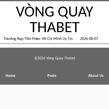
VÒNG QUAY
THABET
Thưởng Nạp Tiền Poker Hồ Chí Minh Uy Tín
2026-08-07
@2026 Vòng Quay Thabet
Home
Posts
About Us