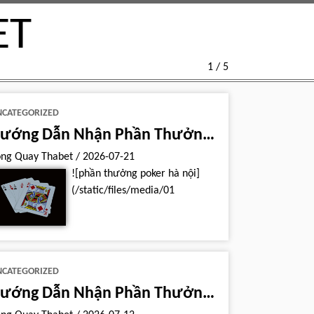
ET
1 / 5
NCATEGORIZED
Hướng Dẫn Nhận Phần Thưởng Poker Hà Nội: Cách Nhận Phần Thưởng Poker Dễ Dàng
òng Quay Thabet
/
2026-07-21
![phần thưởng poker hà nội]
(/static/files/media/01
NCATEGORIZED
Hướng Dẫn Nhận Phần Thưởng Poker Hà Nội: Cách Nhận Phần Thưởng Poker Dễ Dàng Nhất