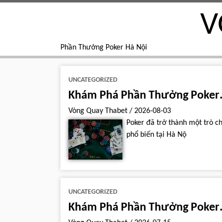
V
Phần Thưởng Poker Hà Nội
UNCATEGORIZED
Khám Phá P
Vòng Quay Thabet
/
2026-08-03
Poker đã trở thành một trò c
phổ biến tại Hà Nộ
UNCATEGORIZED
Khám Phá Phần Thưởng P