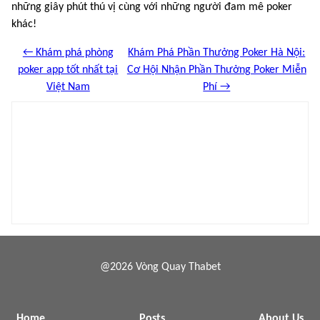
những giây phút thú vị cùng với những người đam mê poker
khác!
← Khám phá phòng
Khám Phá Phần Thưởng Poker Hà Nội:
poker app tốt nhất tại
Cơ Hội Nhận Phần Thưởng Poker Miễn
Việt Nam
Phí →
@2026 Vòng Quay Thabet
Home
Posts
About Us