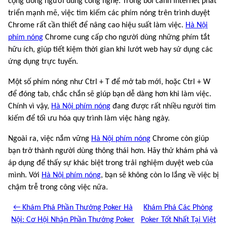
cộng đồng người dùng công nghệ. Trong bối cảnh Internet phát
triển mạnh mẽ, việc tìm kiếm các phím nóng trên trình duyệt
Chrome rất cần thiết để nâng cao hiệu suất làm việc.
Hà Nội
phím nóng
Chrome cung cấp cho người dùng những phím tắt
hữu ích, giúp tiết kiệm thời gian khi lướt web hay sử dụng các
ứng dụng trực tuyến.
Một số phím nóng như Ctrl + T để mở tab mới, hoặc Ctrl + W
để đóng tab, chắc chắn sẽ giúp bạn dễ dàng hơn khi làm việc.
Chính vì vậy,
Hà Nội phím nóng
đang được rất nhiều người tìm
kiếm để tối ưu hóa quy trình làm việc hàng ngày.
Ngoài ra, việc nắm vững
Hà Nội phím nóng
Chrome còn giúp
bạn trở thành người dùng thông thái hơn. Hãy thử khám phá và
áp dụng để thấy sự khác biệt trong trải nghiệm duyệt web của
mình. Với
Hà Nội phím nóng
, bạn sẽ không còn lo lắng về việc bị
chậm trễ trong công việc nữa.
← Khám Phá Phần Thưởng Poker Hà
Khám Phá Các Phòng
Nội: Cơ Hội Nhận Phần Thưởng Poker
Poker Tốt Nhất Tại Việt