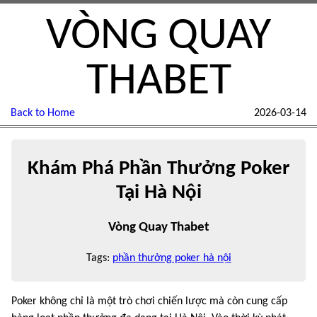
VÒNG QUAY
THABET
Back to Home
2026-03-14
Khám Phá Phần Thưởng Poker
Tại Hà Nội
Vòng Quay Thabet
Tags:
phần thưởng poker hà nội
Poker không chỉ là một trò chơi chiến lược mà còn cung cấp