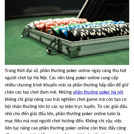
Trong thời đại số, phần thưởng poker online ngày càng thu hút
người chơi tại Hà Nội. Các nền tảng poker online cung cấp
nhiều chương trình khuyến mãi và phần thưởng hấp dẫn để giữ
chân các tay chơi đam mê. Những
phần thưởng poker hà nội
không chỉ giúp nâng cao trải nghiệm chơi game mà còn tạo cơ
hội nhận thưởng lớn từ các sự kiện trực tuyến. Từ các giải đấu
nhỏ cho đến giải đấu lớn, phần thưởng poker online luôn là
mục tiêu mà mọi người chơi hướng đến. Không chỉ vậy, việc
liên tục nâng cao phần thưởng poker online còn thúc đẩy cộng