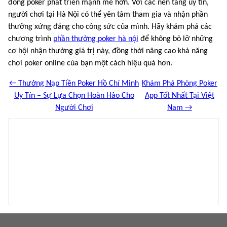
đồng poker phát triển mạnh mẽ hơn. Với các nền tảng uy tín,
người chơi tại Hà Nội có thể yên tâm tham gia và nhận phần
thưởng xứng đáng cho công sức của mình. Hãy khám phá các
chương trình
phần thưởng poker hà nội
để không bỏ lỡ những
cơ hội nhận thưởng giá trị này, đồng thời nâng cao khả năng
chơi poker online của bạn một cách hiệu quả hơn.
← Thưởng Nạp Tiền Poker Hồ Chí Minh
Khám Phá Phòng Poker
Uy Tín – Sự Lựa Chọn Hoàn Hảo Cho
App Tốt Nhất Tại Việt
Người Chơi
Nam →