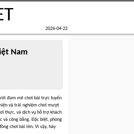
ET
2026-04-22
Việt Nam
gười đam mê chơi bài trực tuyến
thiện và trải nghiệm chơi mượt
i thực, và dịch vụ hỗ trợ khách
c và công bằng. Đặc biệt, phòng
ồng chơi bài lớn. Vì vậy, hãy