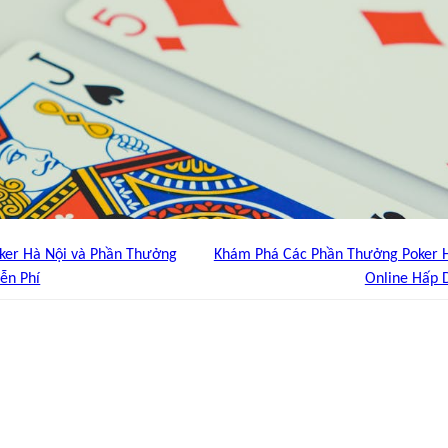
er Hà Nội và Phần Thưởng
Khám Phá Các Phần Thưởng Poker H
ễn Phí
Online Hấp 