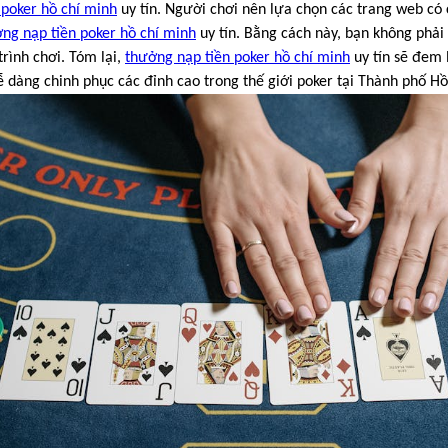
 poker hồ chí minh
uy tín. Người chơi nên lựa chọn các trang web có
ng nạp tiền poker hồ chí minh
uy tín. Bằng cách này, bạn không phải 
rình chơi. Tóm lại,
thưởng nạp tiền poker hồ chí minh
uy tín sẽ đem l
ễ dàng chinh phục các đỉnh cao trong thế giới poker tại Thành phố H