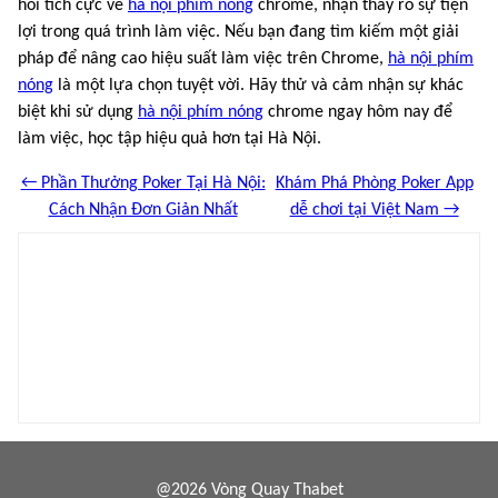
hồi tích cực về
hà nội phím nóng
chrome, nhận thấy rõ sự tiện
lợi trong quá trình làm việc. Nếu bạn đang tìm kiếm một giải
pháp để nâng cao hiệu suất làm việc trên Chrome,
hà nội phím
nóng
là một lựa chọn tuyệt vời. Hãy thử và cảm nhận sự khác
biệt khi sử dụng
hà nội phím nóng
chrome ngay hôm nay để
làm việc, học tập hiệu quả hơn tại Hà Nội.
← Phần Thưởng Poker Tại Hà Nội:
Khám Phá Phòng Poker App
Cách Nhận Đơn Giản Nhất
dễ chơi tại Việt Nam →
@2026 Vòng Quay Thabet