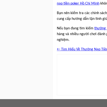
nạp tiền poker Hồ Chí Minh
khôn
Bạn nên kiểm tra các chính sác
cung cấp hướng dẫn tận tình gi
Nếu bạn đang tìm kiếm
thưởng 
hàng và nhiều người chơi đánh 
nghiệm.
← Tìm Hiểu Về Thưởng Nạp Tiền