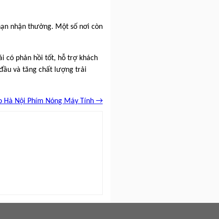
 hạn nhận thưởng. Một số nơi còn
i có phản hồi tốt, hỗ trợ khách
 đầu và tăng chất lượng trải
ho Hà Nội Phím Nóng Máy Tính →