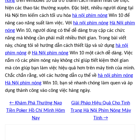
nóng
trên Windows 10 đã trở thành cách nhanh nhất để thực
hiện các thao tác thường xuyên. Đặc biệt, nhiều người dùng tại
Hà Nội tìm kiếm cách tối ưu hóa
hà nội phím nóng
Win 10 để
nâng cao năng suất làm việc. Với
hà nội phím nóng
Hà Nội phím
nóng
Win 10, người dùng có thể dễ dàng truy cập các chức
năng mà không cần phải mất nhiều thời gian. Trong bài viết
này, chúng tôi sẽ hướng dẫn cách thiết lập và sử dụng
hà nội
phím nóng
ở
Hà Nội phím nóng
Win 10 một cách dễ dàng. Việc
nắm rõ các phím nóng này không chỉ giúp tiết kiệm thời gian
mà còn giúp bạn làm việc hiệu quả hơn trên máy tính của mình.
Chắc chắn rằng, với các hướng dẫn cụ thể về
hà nội phím nóng
Hà Nội phím nóng
Win 10, bạn sẽ nhanh chóng làm quen và áp
dụng thành công vào công việc hàng ngày.
← Khám Phá Thưởng Nạp
Giải Pháp Hiệu Quả Cho Tình
Tiền Poker Hồ Chí Minh Hôm
Trạng Hà Nội Phím Nóng Máy
Nay
Tính →