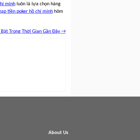
chí minh
luôn là lựa chọn hàng
ạp tiền poker hồ chí minh
hôm
Bật Trong Thời Gian Gần Đây →
About Us