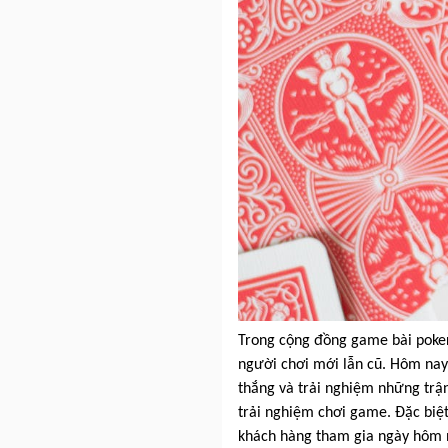
Trong cộng đồng game bài poker
người chơi mới lẫn cũ. Hôm nay
thắng và trải nghiệm những trậ
trải nghiệm chơi game. Đặc biệ
khách hàng tham gia ngày hôm 