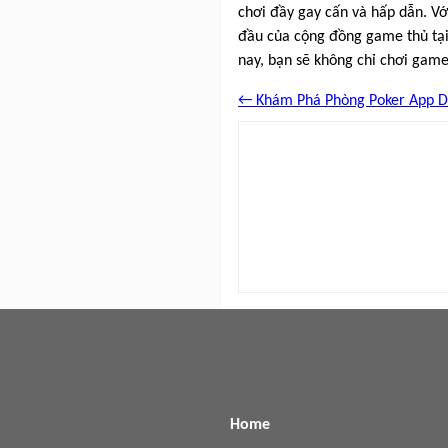
chơi đầy gay cấn và hấp dẫn. Vớ
đầu của cộng đồng game thủ tại
nay, bạn sẽ không chỉ chơi game
← Khám Phá Phòng Poker App Dễ
Home