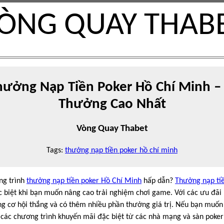
ÒNG QUAY THAB
ưởng Nạp Tiền Poker Hồ Chí Minh –
Thưởng Cao Nhất
Vòng Quay Thabet
Tags:
thưởng nạp tiền poker hồ chí minh
ng trình
thưởng nạp tiền poker Hồ Chí Minh
hấp dẫn?
Thưởng nạp ti
ặc biệt khi bạn muốn nâng cao trải nghiệm chơi game. Với các ưu đãi
ng cơ hội thắng và có thêm nhiều phần thưởng giá trị. Nếu bạn muố
 các chương trình khuyến mãi đặc biệt từ các nhà mạng và sàn poker 