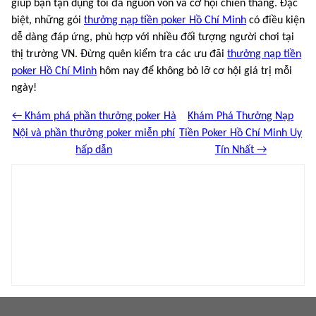
giúp bạn tận dụng tối đa nguồn vốn và cơ hội chiến thắng. Đặc
biệt, những gói
thưởng nạp tiền poker Hồ Chí Minh
có điều kiện
dễ dàng đáp ứng, phù hợp với nhiều đối tượng người chơi tại
thị trường VN. Đừng quên kiểm tra các ưu đãi
thưởng nạp tiền
poker Hồ Chí Minh
hôm nay để không bỏ lỡ cơ hội giá trị mỗi
ngày!
← Khám phá phần thưởng poker Hà
Khám Phá Thưởng Nạp
Nội và phần thưởng poker miễn phí
Tiền Poker Hồ Chí Minh Uy
hấp dẫn
Tín Nhất →