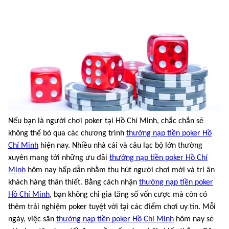
Nếu bạn là người chơi poker tại Hồ Chí Minh, chắc chắn sẽ
không thể bỏ qua các chương trình
thưởng nạp tiền poker Hồ
Chí Minh
hiện nay. Nhiều nhà cái và câu lạc bộ lớn thường
xuyên mang tới những ưu đãi
thưởng nạp tiền poker Hồ Chí
Minh
hôm nay hấp dẫn nhằm thu hút người chơi mới và tri ân
khách hàng thân thiết. Bằng cách nhận
thưởng nạp tiền poker
Hồ Chí Minh
, bạn không chỉ gia tăng số vốn cược mà còn có
thêm trải nghiệm poker tuyệt vời tại các điểm chơi uy tín. Mỗi
ngày, việc săn
thưởng nạp tiền poker Hồ Chí Minh
hôm nay sẽ